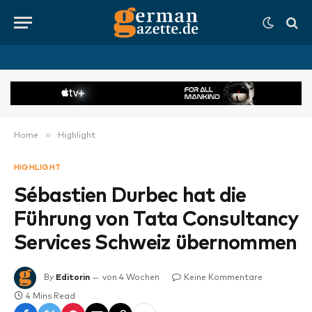
»
Home
Highlight
HIGHLIGHT
Sébastien Durbec hat die
Führung von Tata Consultancy
Services Schweiz übernommen
By
Editorin
von 4 Wochen
Keine Kommentare
4 Mins Read