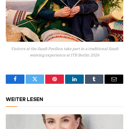
Visitors at the Saudi Pavilion take part in a traditional Saudi
weaving experience at ITB Berlin 2026
Facebook
Twitter
Pinterest
LinkedIn
Tumblr
Email
WEITER LESEN