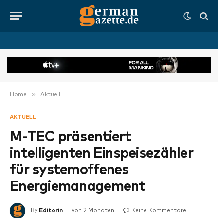
»
Home
Aktuell
AKTUELL
M-TEC präsentiert
intelligenten Einspeisezähler
für systemoffenes
Energiemanagement
By
Editorin
von 2 Monaten
Keine Kommentare