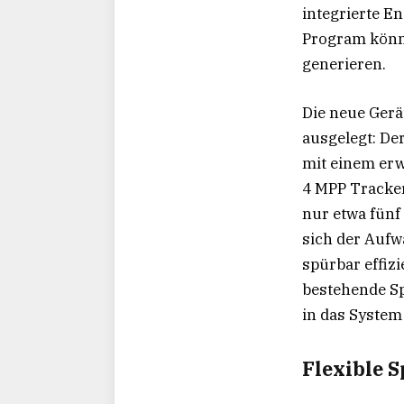
integrierte 
Program könne
generieren.
Die neue Gerät
ausgelegt: De
mit einem erw
4 MPP Tracker
nur etwa fünf
sich der Aufw
spürbar effiz
bestehende Sp
in das System
Flexible 