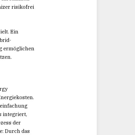
zer risikofrei
elt. Ein
brid-
g ermöglichen
tzen.
rgy
nergiekosten.
reinfachung
integriert,
ozess der
e: Durch das