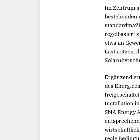
Im Zentrum st
bestehenden u
standardmäßig
regelbasiert 
etwa im Gewer
Lastspitzen, 
Solarübersch
Ergänzend erm
des Energieei
freigeschaltet
Installation 
SMA Energy Ap
entsprechend 
wirtschaftlich
reale Bedingu