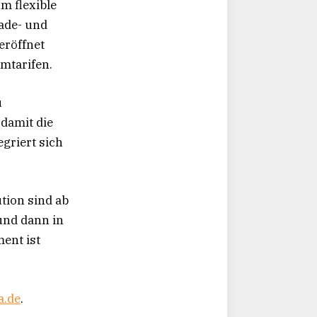
m flexible
ade- und
eröffnet
mtarifen.
u
damit die
griert sich
ion sind ab
und dann in
ent ist
.de
.