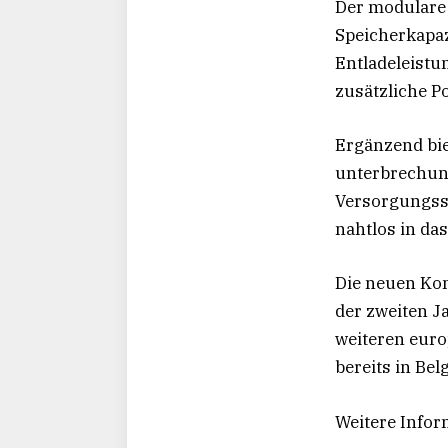
Der modulare 
Speicherkapaz
Entladeleistu
zusätzliche P
Ergänzend bie
unterbrechung
Versorgungssi
nahtlos in da
Die neuen Ko
der zweiten J
weiteren euro
bereits in Be
Weitere Info