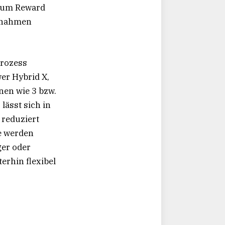
mium Reward
innahmen
prozess
er Hybrid X,
nen wie 3 bzw.
lässt sich in
 reduziert
se werden
ger oder
rhin flexibel