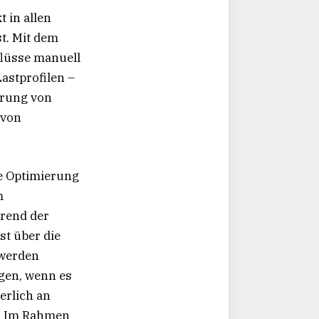
 in allen
t. Mit dem
flüsse manuell
astprofilen –
erung von
 von
e Optimierung
m
hrend der
st über die
 werden
gen, wenn es
ierlich an
n. Im Rahmen