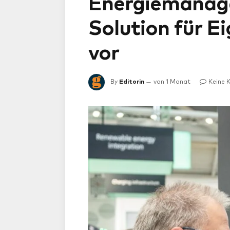
Energiemanage
Solution für 
vor
By
Editorin
von 1 Monat
Keine