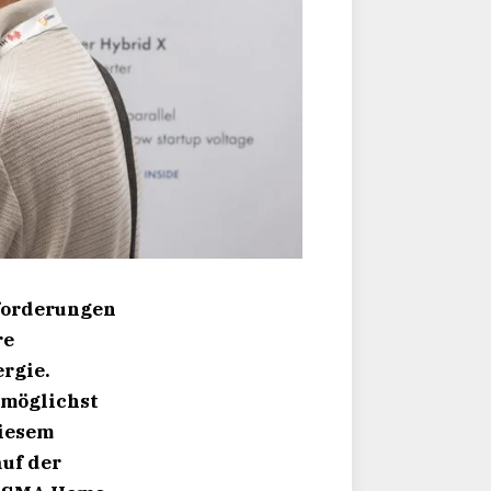
forderungen
re
rgie.
 möglichst
diesem
uf der