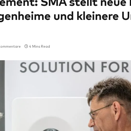
ment: SMA stellt neue 
Eigenheime und kleinere
 Kommentare
4 Mins Read