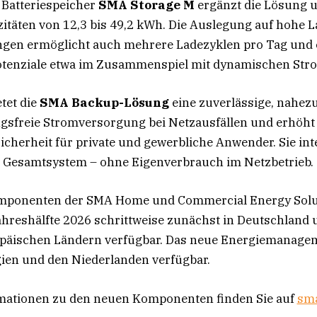
Batteriespeicher
SMA Storage M
ergänzt die Lösung u
itäten von 12,3 bis 49,2 kWh. Die Auslegung auf hohe L
ngen ermöglicht auch mehrere Ladezyklen pro Tag und 
otenziale etwa im Zusammenspiel mit dynamischen Stro
tet die
SMA Backup-Lösung
eine zuverlässige, nahez
sfreie Stromversorgung bei Netzausfällen und erhöht 
cherheit für private und gewerbliche Anwender. Sie inte
s Gesamtsystem – ohne Eigenverbrauch im Netzbetrieb.
mponenten der SMA Home und Commercial Energy Solut
ahreshälfte 2026 schrittweise zunächst in Deutschland 
päischen Ländern verfügbar. Das neue Energiemanagem
lgien und den Niederlanden verfügbar.
rmationen zu den neuen Komponenten finden Sie auf
sma