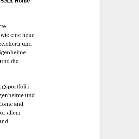
e SMA Home
rte
wie eine neue
peichern und
 Eigenheime
 und die
gsportfolio
Eigenheime und
 Home and
vor allem
 und