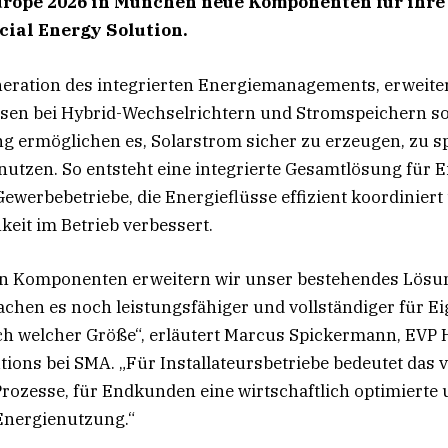
urope 2026 in München neue Komponenten für ihr
ial Energy Solution.
eration des integrierten Energiemanagements, erweite
sen bei Hybrid-Wechselrichtern und Stromspeichern so
 ermöglichen es, Solarstrom sicher zu erzeugen, zu s
u nutzen. So entsteht eine integrierte Gesamtlösung für
ewerbebetriebe, die Energieflüsse effizient koordiniert
keit im Betrieb verbessert.
en Komponenten erweitern wir unser bestehendes Lösun
achen es noch leistungsfähiger und vollständiger für 
ch welcher Größe“, erläutert Marcus Spickermann, EVP
tions bei SMA. „Für Installateursbetriebe bedeutet das 
Prozesse, für Endkunden eine wirtschaftlich optimierte
Energienutzung.“