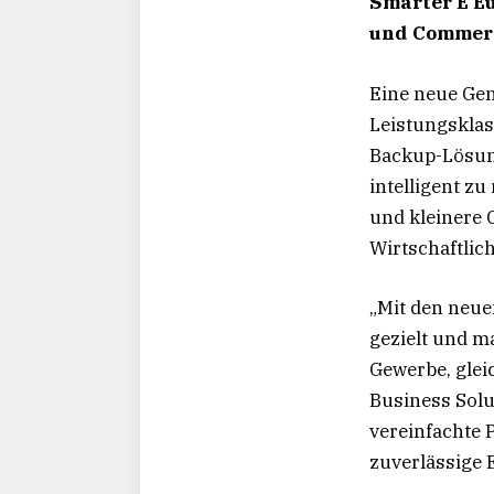
Smarter E E
und Commerc
Eine neue Gen
Leistungsklas
Backup-Lösung
intelligent z
und kleinere G
Wirtschaftlich
„Mit den neu
gezielt und m
Gewerbe, glei
Business Solu
vereinfachte 
zuverlässige 