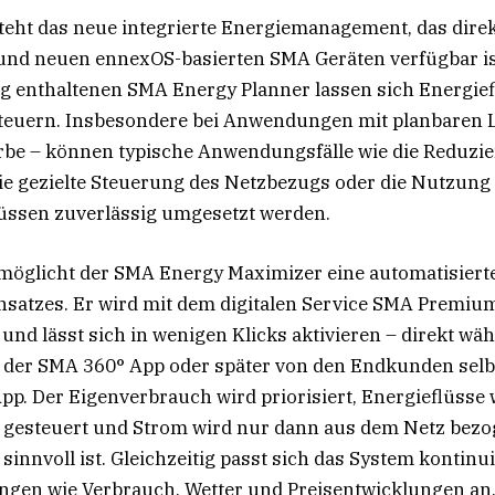
eht das neue integrierte Energiemanagement, das direkt
nd neuen ennexOS-basierten SMA Geräten verfügbar is
 enthaltenen SMA Energy Planner lassen sich Energie
steuern. Insbesondere bei Anwendungen mit planbaren L
be – können typische Anwendungsfälle wie die Reduzi
die gezielte Steuerung des Netzbezugs oder die Nutzung
üssen zuverlässig umgesetzt werden.
öglicht der SMA Energy Maximizer eine automatisiert
nsatzes. Er wird mit dem digitalen Service SMA Premiu
 und lässt sich in wenigen Klicks aktivieren – direkt wä
in der SMA 360° App oder später von den Endkunden selb
p. Der Eigenverbrauch wird priorisiert, Energieflüsse
gesteuert und Strom wird nur dann aus dem Netz bezo
 sinnvoll ist. Gleichzeitig passt sich das System kontinu
ngen wie Verbrauch, Wetter und Preisentwicklungen a