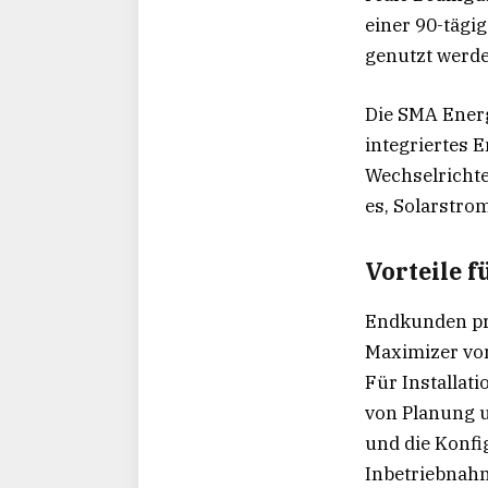
einer 90-tägi
genutzt werde
Die SMA Energ
integriertes 
Wechselricht
es, Solarstro
Vorteile 
Endkunden pr
Maximizer vo
Für Installat
von Planung u
und die Konfi
Inbetriebnahm