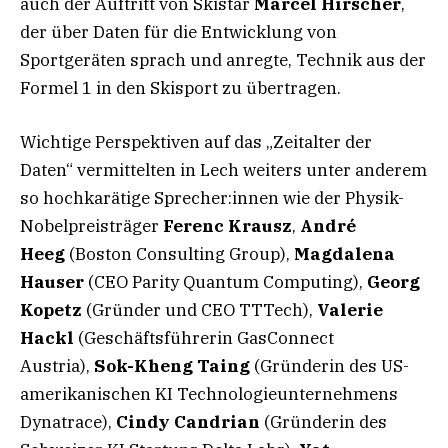
auch der Auftritt von Skistar
Marcel Hirscher
,
der über Daten für die Entwicklung von
Sportgeräten sprach und anregte, Technik aus der
Formel 1 in den Skisport zu übertragen.
Wichtige Perspektiven auf das „Zeitalter der
Daten“ vermittelten in Lech weiters unter anderem
so hochkarätige Sprecher:innen wie der Physik-
Nobelpreisträger
Ferenc Krausz
,
André
Heeg
(Boston Consulting Group),
Magdalena
Hauser
(CEO Parity Quantum Computing),
Georg
Kopetz
(Gründer und CEO TTTech),
Valerie
Hackl
(Geschäftsführerin GasConnect
Austria),
Sok-Kheng Taing
(Gründerin des US-
amerikanischen KI Technologieunternehmens
Dynatrace),
Cindy Candrian
(Gründerin des