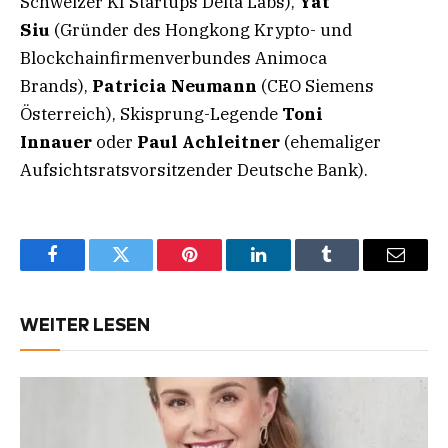
Schweizer KI Startups Delta Labs),
Yat
Siu
(Gründer des Hongkong Krypto- und
Blockchainfirmenverbundes Animoca
Brands),
Patricia Neumann
(CEO Siemens
Österreich), Skisprung-Legende
Toni
Innauer
oder
Paul Achleitner
(ehemaliger
Aufsichtsratsvorsitzender Deutsche Bank).
Facebook
Twitter
Pinterest
LinkedIn
Tumblr
Email
WEITER LESEN