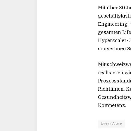
Mit über 30 J
geschäftskrit
Engineering-
gesamten Life
Hyperscaler-C
souveränen Sc
Mit schweizwe
realisieren w
Prozessstanda
Richtlinien. 
Gesundheitswe
Kompetenz.
EveryWare