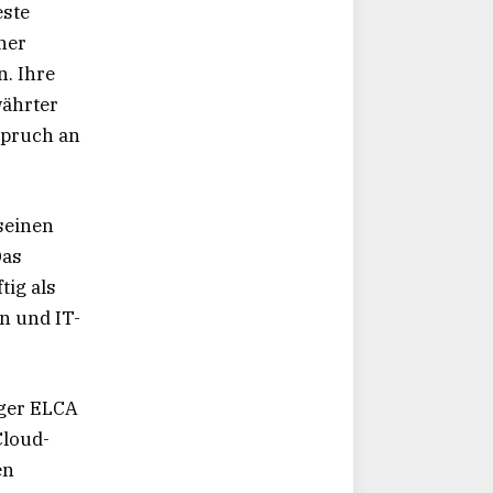
este
ner
. Ihre
währter
spruch an
seinen
Das
ig als
n und IT-
ager ELCA
Cloud-
en