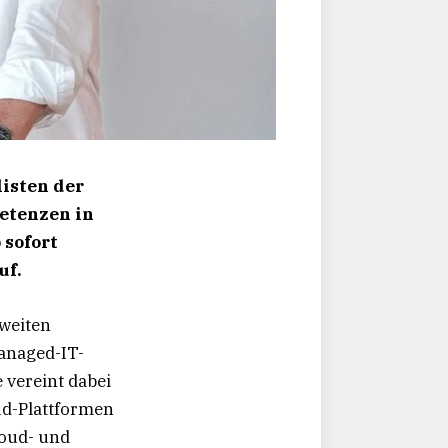
isten der
etenzen in
sofort
uf.
zweiten
Managed-IT-
 vereint dabei
ud-Plattformen
loud- und