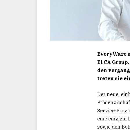
EveryWare u
ELCA Group,
den vergang
treten sie e
Der neue, ein
Präsenz schaf
Service-Provi
eine einzigar
sowie den Bet