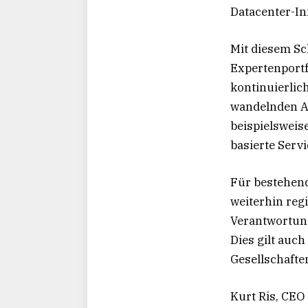
Datacenter-In
Mit diesem Sch
Expertenportf
kontinuierlic
wandelnden A
beispielsweis
basierte Servi
Für bestehend
weiterhin reg
Verantwortung
Dies gilt auc
Gesellschafte
Kurt Ris, CEO