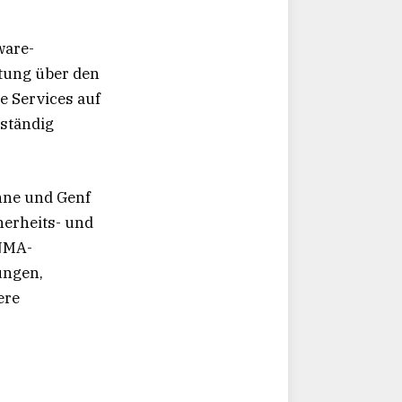
ware-
tung über den
 Services auf
ständig
nne und Genf
herheits- und
INMA-
ungen,
ere