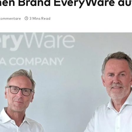
chen Brand EveryWare au
 Kommentare
3 Mins Read