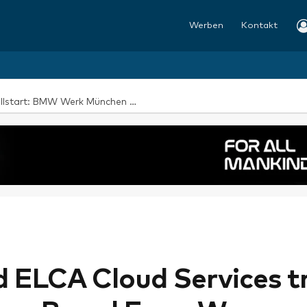
Werben
Kontakt
Hohe Nachfrage nach vorgezogenem Bestellstart: BMW Werk München startet mit steiler Anlaufkurve die Serienproduktion des BMW i3*
 ELCA Cloud Services tr