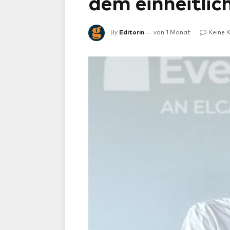
dem einheitli
By
Editorin
von 1 Monat
Keine