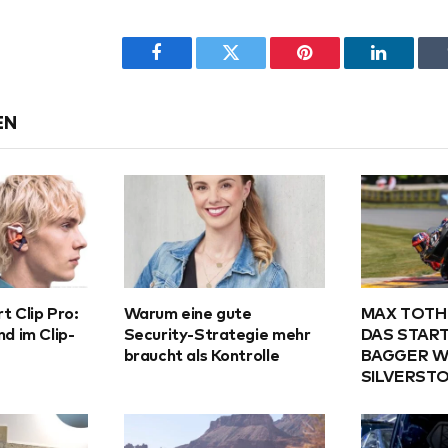
Facebook
Twitter
Pinterest
LinkedIn
EN
t Clip Pro:
Warum eine gute
MAX TOTH
d im Clip-
Security-Strategie mehr
DAS START
braucht als Kontrolle
BAGGER W
SILVERST