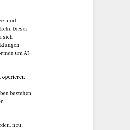
ce- und
keln. Dieser
n sich
klungen –
formen um AI-
n operieren
ben bestehen.
en
eden, neu