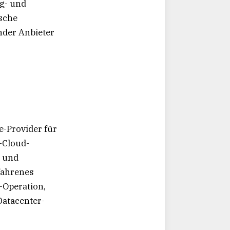
g- und
sche
nder Anbieter
-Provider für
-Cloud-
e und
fahrenes
-Operation,
atacenter-