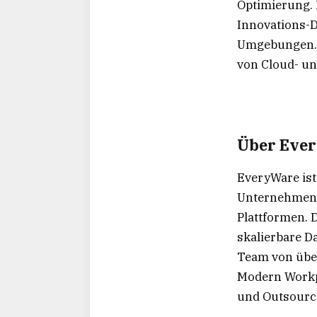
Optimierung. 
Innovations-
Umgebungen. M
von Cloud- un
Über Eve
EveryWare ist
Unternehmen m
Plattformen. 
skalierbare D
Team von über
Modern Workp
und Outsourci