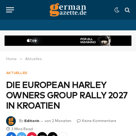
»
Home
Aktuelles
AKTUELLES
DIE EUROPEAN HARLEY
OWNERS GROUP RALLY 2027
IN KROATIEN
By
Editorin
von 2 Monaten
Keine Kommentare
3 Mins Read