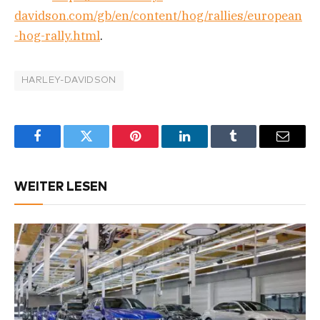
davidson.com/gb/en/content/hog/rallies/european
-hog-rally.html
.
HARLEY-DAVIDSON
Facebook
Twitter
Pinterest
LinkedIn
Tumblr
Email
WEITER LESEN