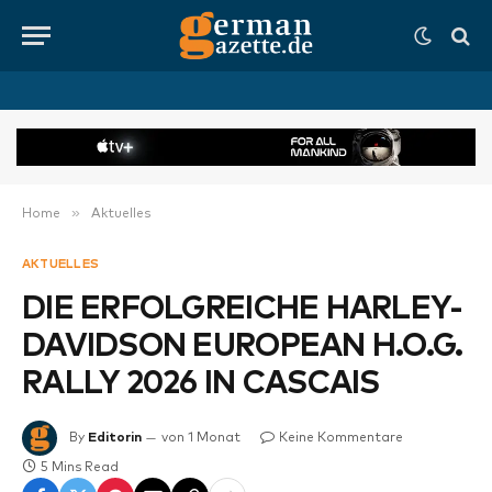
»
Home
Aktuelles
AKTUELLES
DIE ERFOLGREICHE HARLEY-
DAVIDSON EUROPEAN H.O.G.
RALLY 2026 IN CASCAIS
By
Editorin
von 1 Monat
Keine Kommentare
5 Mins Read