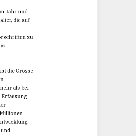
em Jahr und
ter, die auf
rschriften zu
us
ist die Grösse
en
mehr als bei
e Erfassung
der
 Millionen
entwicklung
- und