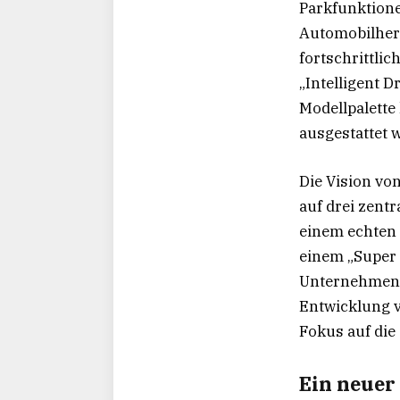
Parkfunktione
Automobilhers
fortschrittli
„Intelligent D
Modellpalette
ausgestattet 
Die Vision von
auf drei zent
einem echten 
einem „Super 
Unternehmen 
Entwicklung v
Fokus auf die 
Ein neuer