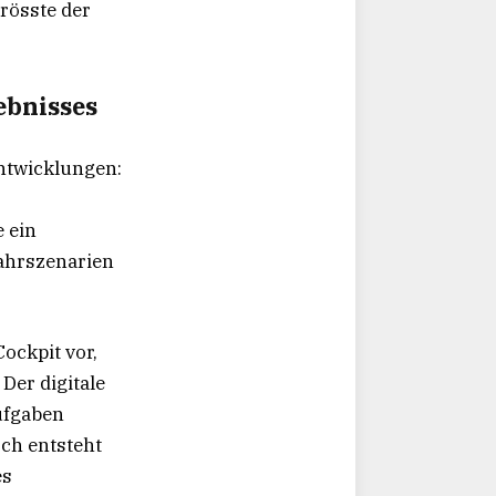
rösste der
ebnisses
ntwicklungen:
 ein
ahrszenarien
ockpit vor,
 Der digitale
ufgaben
ch entsteht
es