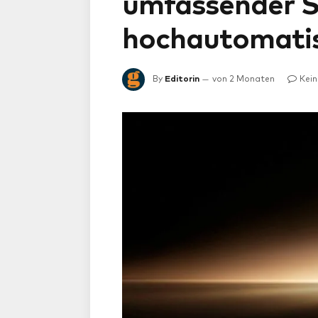
umfassender S
hochautomatis
By
Editorin
von 2 Monaten
Kei