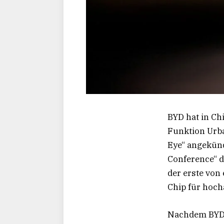
BYD hat in Ch
Funktion Urba
Eye“ angekünd
Conference“ d
der erste von
Chip für hoch
Nachdem BYD b