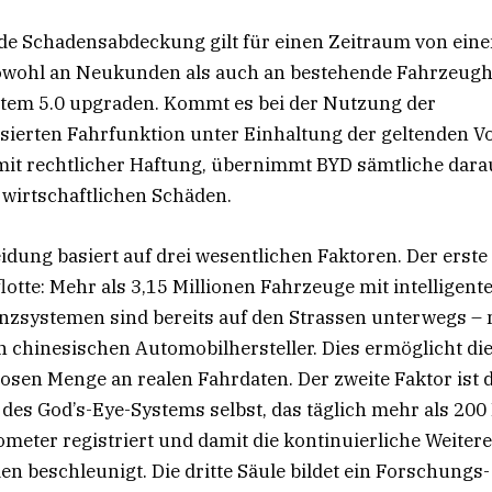
e Schadensabdeckung gilt für einen Zeitraum von ein
sowohl an Neukunden als auch an bestehende Fahrzeughal
tem 5.0 upgraden. Kommt es bei der Nutzung der
ierten Fahrfunktion unter Einhaltung der geltenden Vo
mit rechtlicher Haftung, übernimmt BYD sämtliche dara
wirtschaftlichen Schäden.
dung basiert auf drei wesentlichen Faktoren. Der erste 
otte: Mehr als 3,15 Millionen Fahrzeuge mit intelligent
nzsystemen sind bereits auf den Strassen unterwegs – 
 chinesischen Automobilhersteller. Dies ermöglicht di
losen Menge an realen Fahrdaten. Der zweite Faktor ist 
des God’s-Eye-Systems selbst, das täglich mehr als 200
ometer registriert und damit die kontinuierliche Weiter
en beschleunigt. Die dritte Säule bildet ein Forschungs