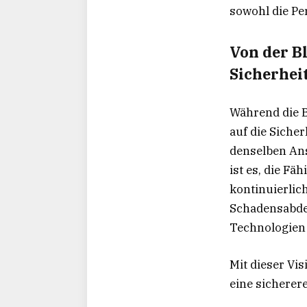
sowohl die Pe
Von der B
Sicherheit
Während die B
auf die Siche
denselben Ans
ist es, die F
kontinuierlic
Schadensabdec
Technologien 
Mit dieser Vi
eine sicherere