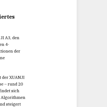
iertes
JI A3, den
en 4-
tionen der
ine
et der XUANJI
se – rund 20
indet sich
n Algorithmen
nd steigert