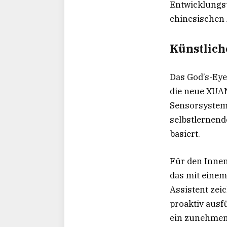
Entwicklungst
chinesischen 
Künstlich
Das God’s-Eye
die neue XUANJ
Sensorsystem,
selbstlernend
basiert.
Für den Innen
das mit einem 
Assistent zei
proaktiv ausf
ein zunehmend