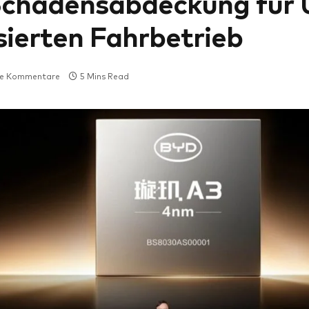
chadensabdeckung für U
ierten Fahrbetrieb
ne Kommentare
5 Mins Read