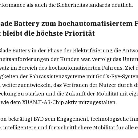
rformance als auch die Sicherheitsstandards deutlich.
lade Battery zum hochautomatisiertem 
 bleibt die höchste Priorität
lade Battery in der Phase der Elektrifizierung die Antw
rheitsanforderungen der Kunden war, verfolgt das Unt
atz im Bereich des hochautomatisierten Fahrens. Ziel d
ähigkeiten der Fahrassistenzsysteme mit God’s-Eye-Syste
h weiterzuentwickeln, das Vertrauen der Nutzer durch 
kung zu stärken und die Zukunft der Mobilität mit ei
wie dem XUANJI-A3-Chip aktiv mitzugestalten.
sion bekräftigt BYD sein Engagement, technologische In
, intelligentere und fortschrittlichere Mobilität für alle 