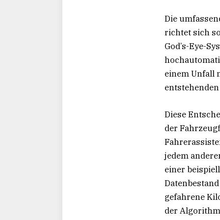
Die umfassend
richtet sich 
God’s-Eye-Sys
hochautomatis
einem Unfall 
entstehenden 
Diese Entschei
der Fahrzeugfl
Fahrerassiste
jedem anderen
einer beispiel
Datenbestand 
gefahrene Kil
der Algorithm