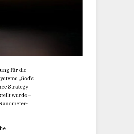
ung für die
systems „God’s
nce Strategy
ellt wurde –
-Nanometer-
che