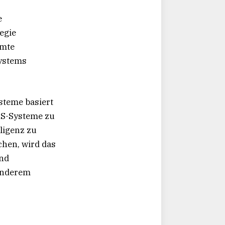
e
egie
amte
Systems
ysteme basiert
DAS-Systeme zu
ligenz zu
chen, wird das
nd
sonderem