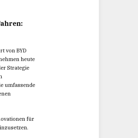
Fahren:
ort von BYD
ernehmen heute
er Strategie
m
die umfassende
genen
novationen für
einzusetzen.