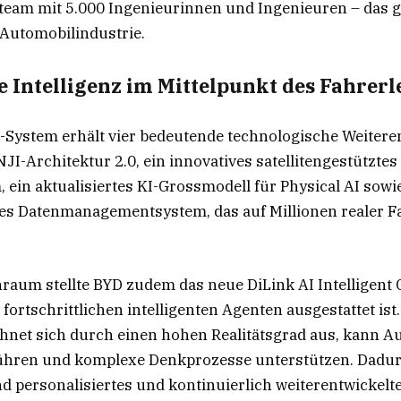
eam mit 5.000 Ingenieurinnen und Ingenieuren – das g
Automobilindustrie.
e Intelligenz im Mittelpunkt des Fahrerl
-System erhält vier bedeutende technologische Weitere
I-Architektur 2.0, ein innovatives satellitengestütztes
 ein aktualisiertes KI-Grossmodell für Physical AI sowie
es Datenmanagementsystem, das auf Millionen realer F
raum stellte BYD zudem das neue DiLink AI Intelligent C
fortschrittlichen intelligenten Agenten ausgestattet ist.
chnet sich durch einen hohen Realitätsgrad aus, kann A
ühren und komplexe Denkprozesse unterstützen. Dadur
 personalisiertes und kontinuierlich weiterentwickelt