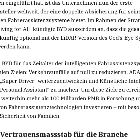
n eingeführt hat, ist das Unternehmen nun der erste
teller weltweit, der eine doppelte Absicherung für sein
chen Fahrerassistenzsysteme bietet. Im Rahmen der Strat
riving for All“ kündigte BYD ausserdem an, dass die ges
 künftig optional mit der LiDAR-Version des God’s-Eye-
werden kann.
 BYD für das Zeitalter der intelligenten Fahrassistenzs
ralen Zielen: Verkehrsunfälle auf null zu reduzieren, A
„Super Driver“ weiterzuentwickeln und Künstliche Intel
Personal Assistant“ zu machen. Um diese Ziele zu errei
weiterhin mehr als 100 Milliarden RMB in Forschung u
on Fahrerassistenztechnologien investieren – mit be
Sicherheit von Familien.
 Vertrauensmassstab für die Branche